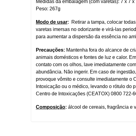
Medidas da embalagem (com varetas): 7 x 7 x
Peso: 267g
Modo de usar
:
Retirar a tampa, colocar todas
varetas imersas no odorizante e virá-las peri
para aumentar a dispersão da essência no am
Precauções:
Mantenha fora do alcance de cri
animais domésticos e fontes de luz e calor. E
contato com os olhos, lave imediatamente co
abundância. Não ingerir. Em caso de ingestão
provoque vômito e consulte imediatamente o 
Intoxicação ou o médico, levando o rótulo do p
Centro de Intoxicações (CEATOX) 0800 722-6
Composição
:
álcool de cereais, fragrância e v