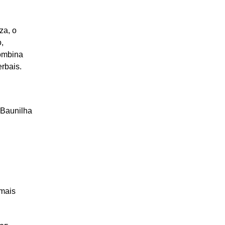
za, o
,
combina
rbais.
 Baunilha
 mais