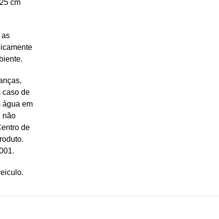
 25 cm
 as
odicamente
biente.
anças,
m caso de
m água em
, não
Centro de
roduto.
001.
eiculo.