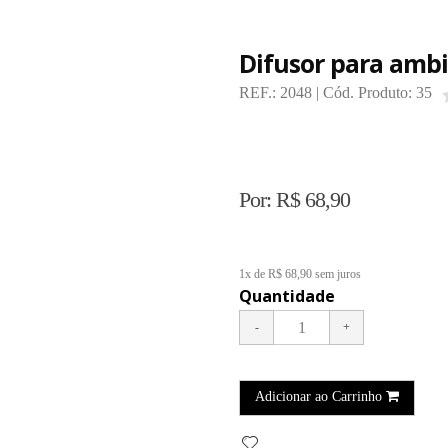
Difusor para ambi
REF.:
2048
| Cód. Produto:
35
Por:
R$
68,90
1x de R$ 68,90
sem juros
Quantidade
Adicionar ao Carrinho