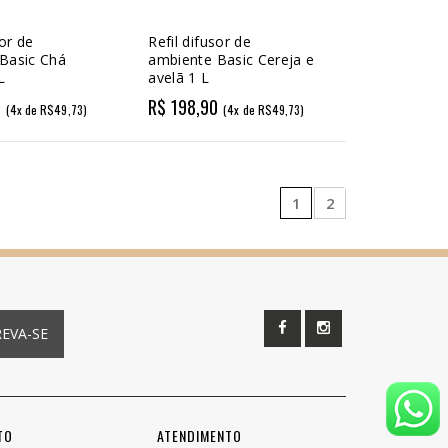
sor de
Refil difusor de
Basic Chá
ambiente Basic Cereja e
L
avelã 1 L
0
R$ 198,90
(4x de R$49,73)
(4x de R$49,73)
1
2
REVA-SE
TO
ATENDIMENTO