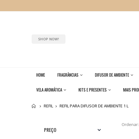
SHOP NOW!
HOME
FRAGRÂNCIAS
DIFUSOR DE AMBIENTE
VELA AROMÁTICA
KITS E PRESENTES
MAIS PR
Home
REFIL
REFIL PARA DIFUSOR DE AMBIENTE 1 L
Ordenar:
PREÇO